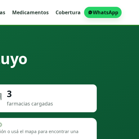
ras
Medicamentos
Cobertura
WhatsApp
tuyo
3
farmacias cargadas
ión o usá el mapa para encontrar una