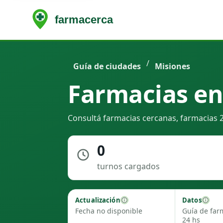
/
Guía de ciudades
Misiones
Farmacias en 
Consultá farmacias cercanas, farmacias 24
0
turnos cargados
Actualización
Datos
Fecha no disponible
Guía de far
24 hs