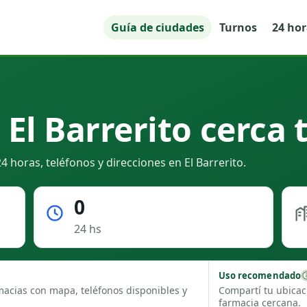
Guía de ciudades
Turnos
24 ho
El Barrerito cerca 
 horas, teléfonos y direcciones en El Barrerito.
0
24 hs
Uso recomendado
macias con mapa, teléfonos disponibles y
Compartí tu ubicac
farmacia cercana.