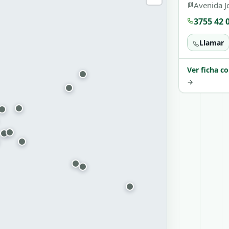
Avenida J
3755 42 
Llamar
Ver ficha c
→