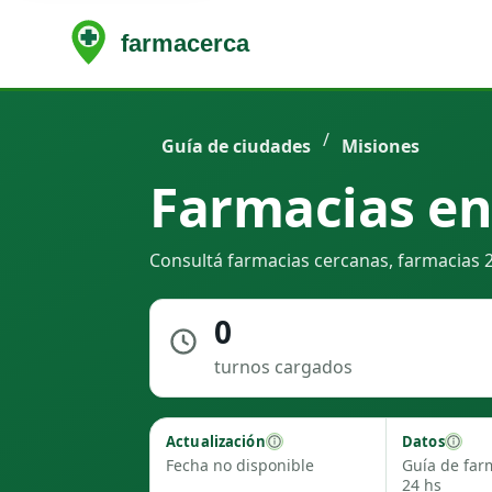
/
Guía de ciudades
Misiones
Farmacias en
Consultá farmacias cercanas, farmacias 2
0
turnos cargados
Actualización
Datos
Fecha no disponible
Guía de far
24 hs