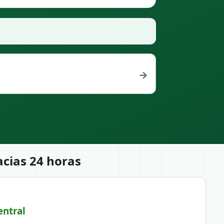
→
cias 24 horas
ntral