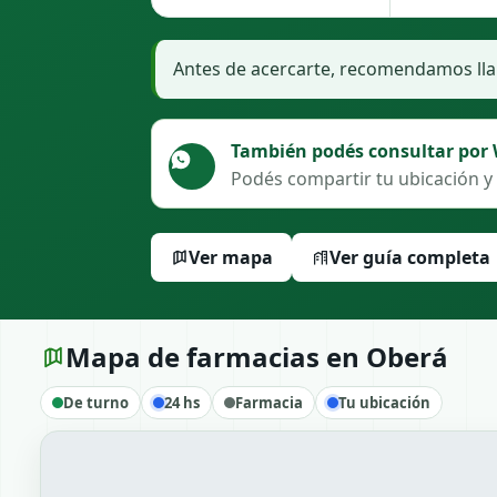
Antes de acercarte, recomendamos llam
También podés consultar por
Podés compartir tu ubicación y 
Ver mapa
Ver guía completa
Mapa de farmacias en Oberá
De turno
24 hs
Farmacia
Tu ubicación