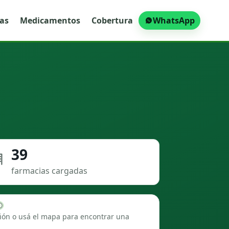
ras
Medicamentos
Cobertura
WhatsApp
39
farmacias cargadas
ión o usá el mapa para encontrar una