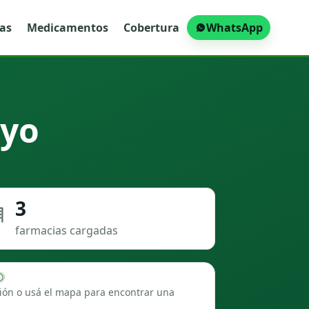
ras
Medicamentos
Cobertura
WhatsApp
uyo
3
farmacias cargadas
ión o usá el mapa para encontrar una