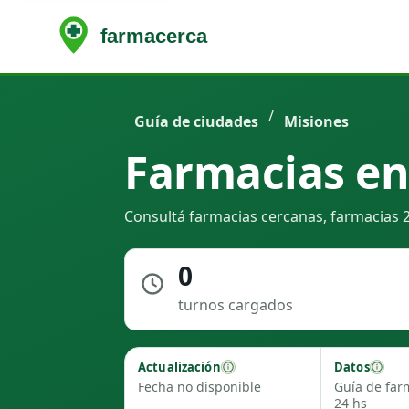
/
Guía de ciudades
Misiones
Farmacias en
Consultá farmacias cercanas, farmacias 2
0
turnos cargados
Actualización
Datos
Fecha no disponible
Guía de far
24 hs