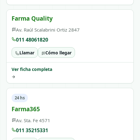
Farma Quality
Av. Raúl Scalabrini Ortiz 2847
011 48061820
Llamar
Cómo llegar
Ver ficha completa
→
24 hs
Farma365
Av. Sta. Fe 4571
011 35215331