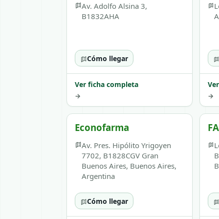
Av. Adolfo Alsina 3,
L
B1832AHA
A
Cómo llegar
Ver ficha completa
Ver
→
→
Econofarma
F
Av. Pres. Hipólito Yrigoyen
L
7702, B1828CGV Gran
B
Buenos Aires, Buenos Aires,
B
Argentina
Cómo llegar