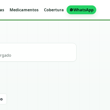
ras
Medicamentos
Cobertura
WhatsApp
argado
to