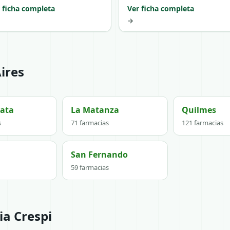
 ficha completa
Ver ficha completa
→
ires
lata
La Matanza
Quilmes
s
71 farmacias
121 farmacias
San Fernando
59 farmacias
ia Crespi