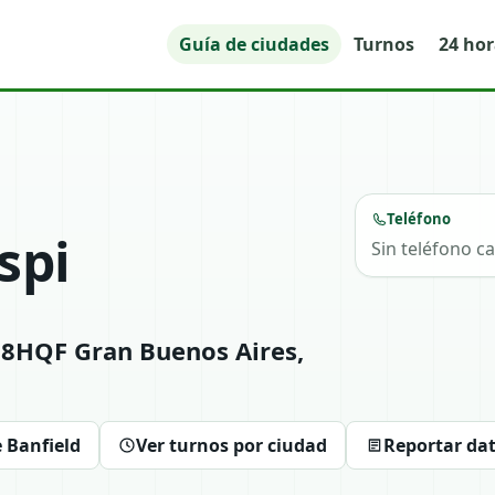
Guía de ciudades
Turnos
24 ho
Teléfono
spi
Sin teléfono c
28HQF Gran Buenos Aires,
 Banfield
Ver turnos por ciudad
Reportar da