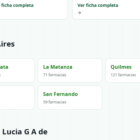
 ficha completa
Ver ficha completa
→
ires
lata
La Matanza
Quilmes
s
71 farmacias
121 farmacias
San Fernando
59 farmacias
 Lucia G A de