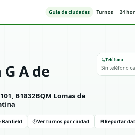
Guía de ciudades
Turnos
24 ho
Teléfono
 G A de
Sin teléfono c
n 8101, B1832BQM Lomas de
ntina
 Banfield
Ver turnos por ciudad
Reportar da