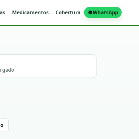
ras
Medicamentos
Cobertura
WhatsApp
argado
to