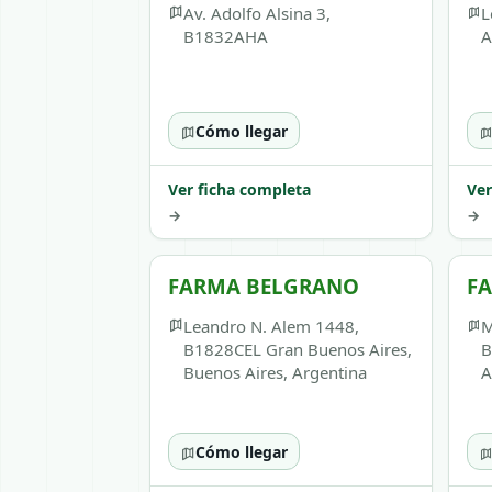
Av. Adolfo Alsina 3,
L
B1832AHA
A
Cómo llegar
Ver ficha completa
Ver
→
→
FARMA BELGRANO
FA
Leandro N. Alem 1448,
M
B1828CEL Gran Buenos Aires,
B
Buenos Aires, Argentina
A
Cómo llegar