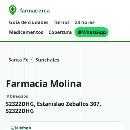
Guía de ciudades
Turnos
24 horas
Medicamentos
Cobertura
WhatsApp
/
Santa Fe
Sunchales
Farmacia Molina
Dirección
S2322DHG, Estanislao Zeballos 307,
S2322DHG
Teléfono