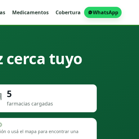
ras
Medicamentos
Cobertura
WhatsApp
 cerca tuyo
5
farmacias cargadas
ión o usá el mapa para encontrar una