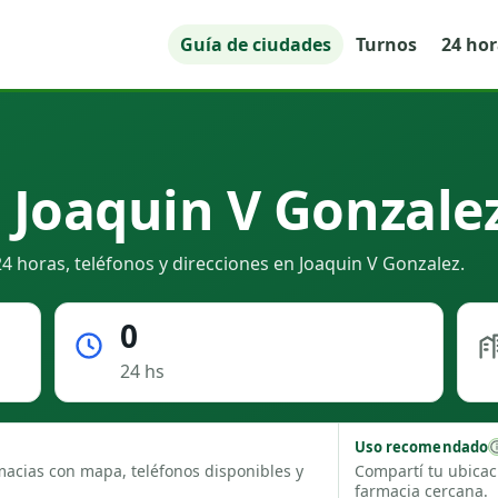
Guía de ciudades
Turnos
24 ho
 Joaquin V Gonzalez
4 horas, teléfonos y direcciones en Joaquin V Gonzalez.
0
24 hs
Uso recomendado
macias con mapa, teléfonos disponibles y
Compartí tu ubicac
farmacia cercana.