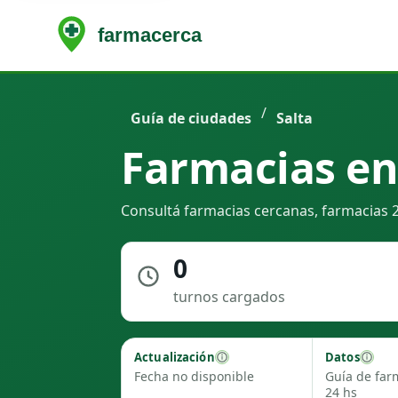
/
Guía de ciudades
Salta
Farmacias en
Consultá farmacias cercanas, farmacias 2
0
turnos cargados
Actualización
Datos
Fecha no disponible
Guía de far
24 hs