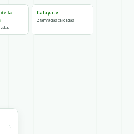
de la
Cafayate
n
2 farmacias cargadas
gadas