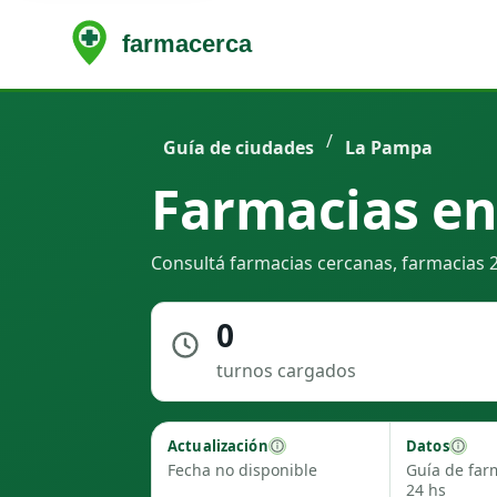
/
Guía de ciudades
La Pampa
Farmacias en
Consultá farmacias cercanas, farmacias 2
0
turnos cargados
Actualización
Datos
Fecha no disponible
Guía de far
24 hs