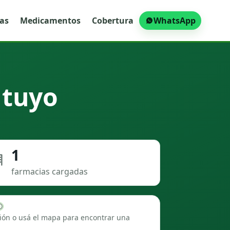
ras
Medicamentos
Cobertura
WhatsApp
 tuyo
1
farmacias cargadas
ión o usá el mapa para encontrar una