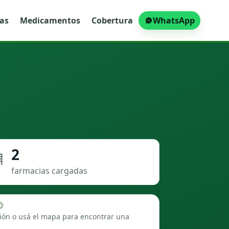
ras
Medicamentos
Cobertura
WhatsApp
2
farmacias cargadas
ión o usá el mapa para encontrar una