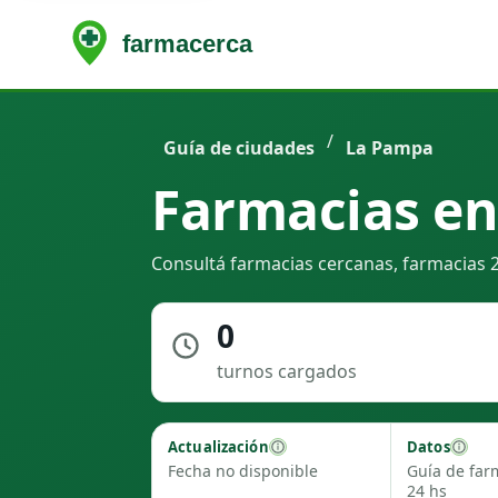
/
Guía de ciudades
La Pampa
Farmacias en 
Consultá farmacias cercanas, farmacias 24
0
turnos cargados
Actualización
Datos
Fecha no disponible
Guía de far
24 hs