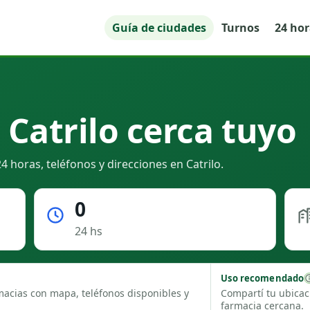
Guía de ciudades
Turnos
24 ho
Catrilo cerca tuyo
 horas, teléfonos y direcciones en Catrilo.
0
24 hs
Uso recomendado
macias con mapa, teléfonos disponibles y
Compartí tu ubicac
farmacia cercana.