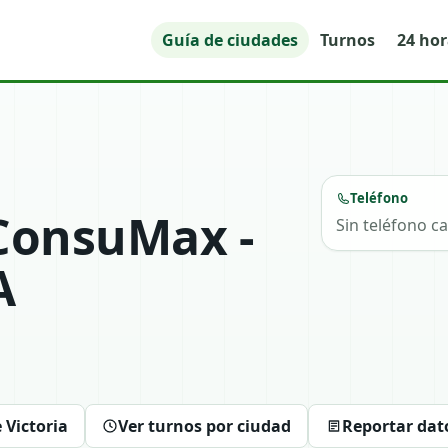
Guía de ciudades
Turnos
24 ho
Teléfono
ConsuMax -
Sin teléfono c
A
 Victoria
Ver turnos por ciudad
Reportar dat