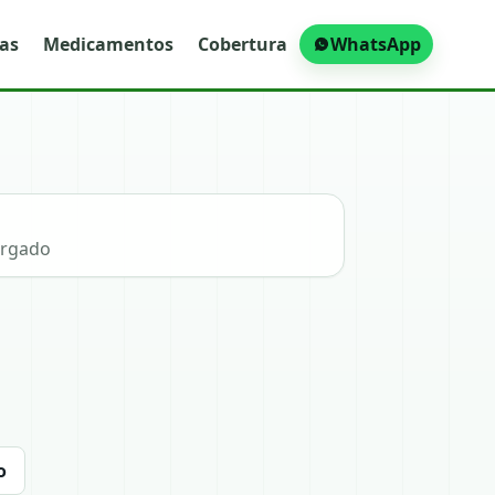
ras
Medicamentos
Cobertura
WhatsApp
argado
o