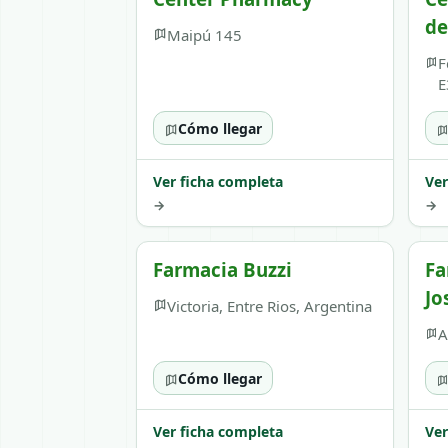
de
Maipú 145
F
E
Cómo llegar
Ver ficha completa
Ver
→
→
Farmacia Buzzi
Fa
Jo
Victoria, Entre Rios, Argentina
A
Cómo llegar
Ver ficha completa
Ver