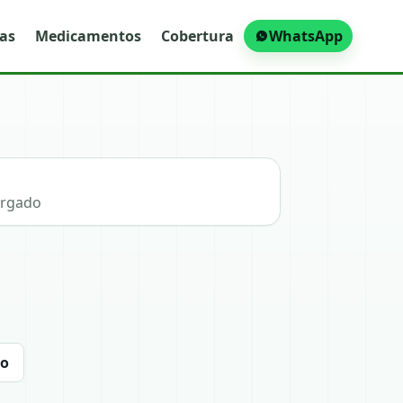
ras
Medicamentos
Cobertura
WhatsApp
argado
to