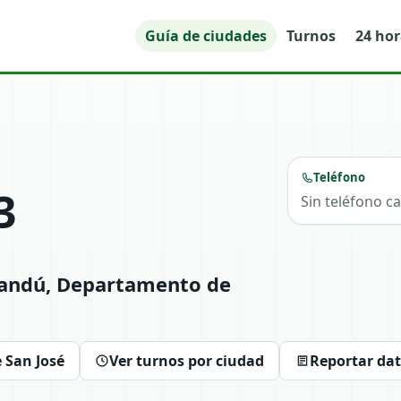
Guía de ciudades
Turnos
24 ho
Teléfono
3
Sin teléfono c
ysandú, Departamento de
 San José
Ver turnos por ciudad
Reportar da