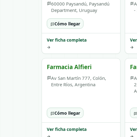
60000 Paysandú, Paysandú
A
Department, Uruguay
-
Cómo llegar
Ver ficha completa
Ver
→
→
Farmacia Alfieri
Fa
Av San Martín 777, Colón,
A
Entre Ríos, Argentina
2
A
Cómo llegar
Ver ficha completa
Ver
→
→