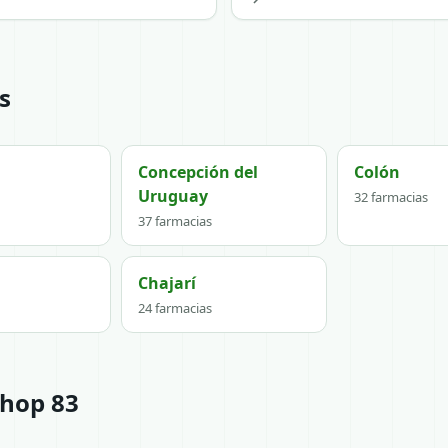
s
Concepción del
Colón
Uruguay
32 farmacias
37 farmacias
Chajarí
24 farmacias
shop 83