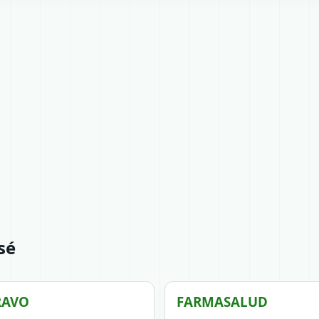
sé
RAVO
FARMASALUD