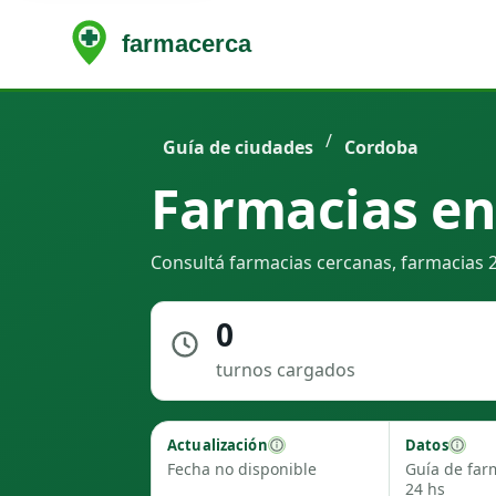
/
Guía de ciudades
Cordoba
Farmacias en
Consultá farmacias cercanas, farmacias 2
0
turnos cargados
Actualización
Datos
Fecha no disponible
Guía de far
24 hs