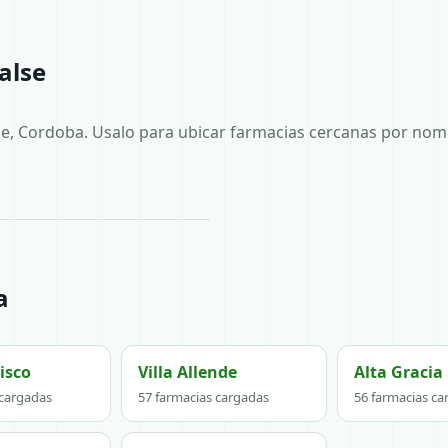
alse
e, Cordoba. Usalo para ubicar farmacias cercanas por nomb
a
isco
Villa Allende
Alta Gracia
 cargadas
57 farmacias cargadas
56 farmacias ca