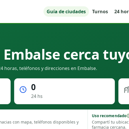
Guía de ciudades
Turnos
24 ho
 Embalse cerca tuy
4 horas, teléfonos y direcciones en Embalse.
0
24 hs
Uso recomendado
macias con mapa, teléfonos disponibles y
Compartí tu ubicac
farmacia cercana.