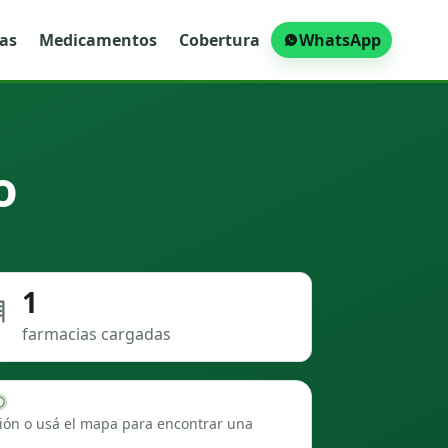
ras
Medicamentos
Cobertura
WhatsApp
o
1
farmacias cargadas
ión o usá el mapa para encontrar una