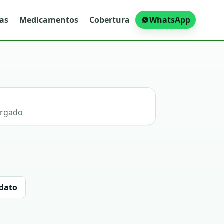
ras
Medicamentos
Cobertura
WhatsApp
argado
 dato