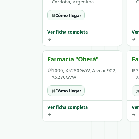
Córdoba, Argentina
C
Cómo llegar
Ver ficha completa
Ver
→
→
Farmacia "Oberá"
Fa
1000, X5280GVW, Alvear 902,
3
X5280GVW
X
Cómo llegar
Ver ficha completa
Ver
→
→