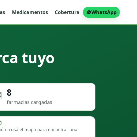
ras
Medicamentos
Cobertura
WhatsApp
rca tuyo
8
farmacias cargadas
ión o usá el mapa para encontrar una