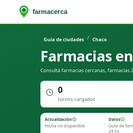
/
Guía de ciudades
Chaco
Farmacias en
Consultá farmacias cercanas, farmacias 2
0
turnos cargados
Actualización
Datos
Fecha no disponible
Guía de far
24 hs