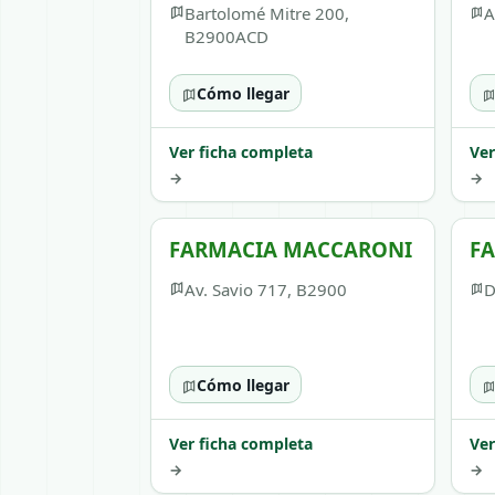
Bartolomé Mitre 200,
A
B2900ACD
Cómo llegar
Ver ficha completa
Ver
→
→
FARMACIA MACCARONI
F
Av. Savio 717, B2900
D
Cómo llegar
Ver ficha completa
Ver
→
→