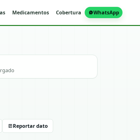
ras
Medicamentos
Cobertura
WhatsApp
argado
Reportar dato