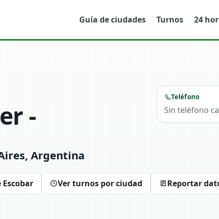
Guía de ciudades
Turnos
24 ho
Teléfono
er -
Sin teléfono c
ires, Argentina
e Escobar
Ver turnos por ciudad
Reportar dat