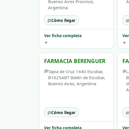
Buenos Aires Province,
A
Argentina
Cómo llegar
Ver ficha completa
Ver
→
→
FARMACIA BERENGUER
FA
Tapia de Cruz 1440 Escobar,
L
B1625ABT Belén de Escobar,
B
Buenos Aires, Argentina
d
A
Cómo llegar
Ver ficha completa
Ver