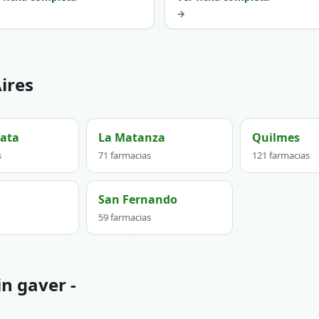
→
ires
lata
La Matanza
Quilmes
s
71 farmacias
121 farmacias
San Fernando
59 farmacias
n gaver -