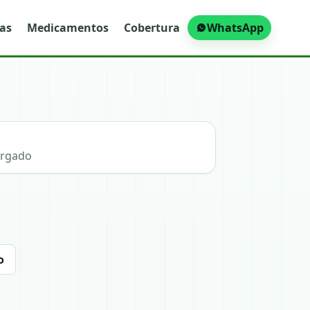
ras
Medicamentos
Cobertura
WhatsApp
argado
o