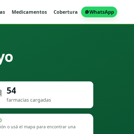
ras
Medicamentos
Cobertura
WhatsApp
yo
54
farmacias cargadas
ión o usá el mapa para encontrar una