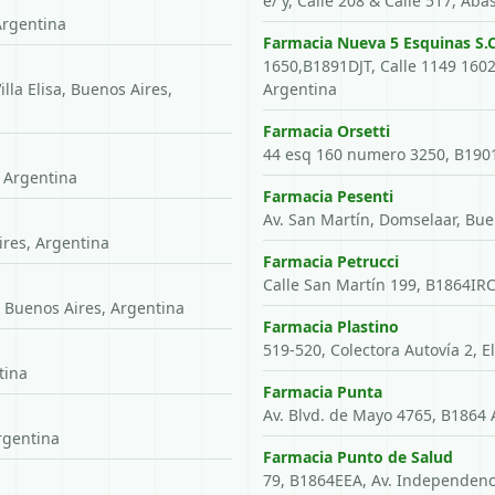
e/ y, Calle 208 & Calle 517, Ab
Argentina
Farmacia Nueva 5 Esquinas S.C
1650,B1891DJT, Calle 1149 1602
lla Elisa, Buenos Aires,
Argentina
Farmacia Orsetti
44 esq 160 numero 3250, B1901 
, Argentina
Farmacia Pesenti
Av. San Martín, Domselaar, Bue
res, Argentina
Farmacia Petrucci
Calle San Martín 199, B1864IRC
, Buenos Aires, Argentina
Farmacia Plastino
519-520, Colectora Autovía 2, E
tina
Farmacia Punta
Av. Blvd. de Mayo 4765, B1864 
rgentina
Farmacia Punto de Salud
79, B1864EEA, Av. Independenc