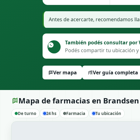
Antes de acercarte, recomendamos llam
También podés consultar por
Podés compartir tu ubicación y
Ver mapa
Ver guía completa
Mapa de farmacias en Brandsen
De turno
24 hs
Farmacia
Tu ubicación