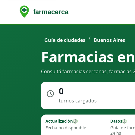
/
Guía de ciudades
Buenos Aires
Farmacias en
Consultá farmacias cercanas, farmacias 2
0
turnos cargados
Actualización
Datos
Fecha no disponible
Guía de far
24 hs