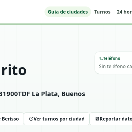
Guía de ciudades
Turnos
24 ho
Teléfono
rito
Sin teléfono c
 B1900TDF La Plata, Buenos
 Berisso
Ver turnos por ciudad
Reportar dat