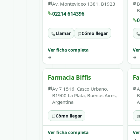
Av. Montevideo 1381, B1923
B
02214 614396
0
Llamar
Cómo llegar
Ver ficha completa
Ver
→
→
Farmacia Biffis
Fa
Av 7 1516, Casco Urbano,
A
B1900 La Plata, Buenos Aires,
B
Argentina
A
Cómo llegar
Ver ficha completa
Ver
→
→