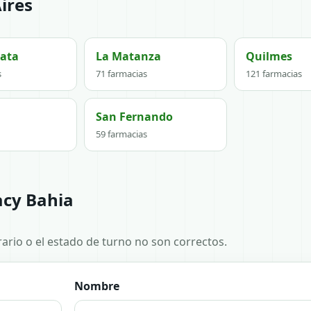
ires
lata
La Matanza
Quilmes
s
71 farmacias
121 farmacias
San Fernando
59 farmacias
acy Bahia
horario o el estado de turno no son correctos.
Nombre