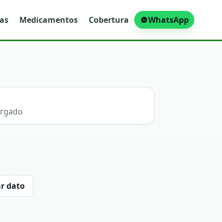
ras
Medicamentos
Cobertura
WhatsApp
argado
r dato