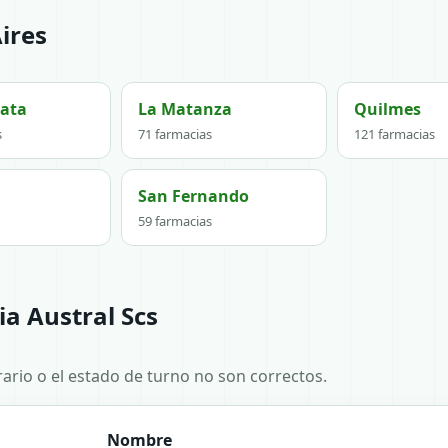
ires
lata
La Matanza
Quilmes
s
71 farmacias
121 farmacias
San Fernando
59 farmacias
a Austral Scs
horario o el estado de turno no son correctos.
Nombre