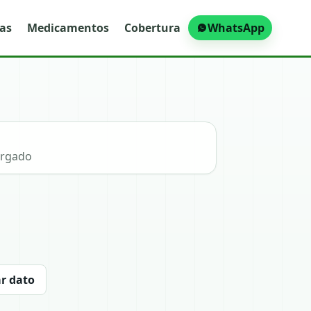
ras
Medicamentos
Cobertura
WhatsApp
argado
r dato