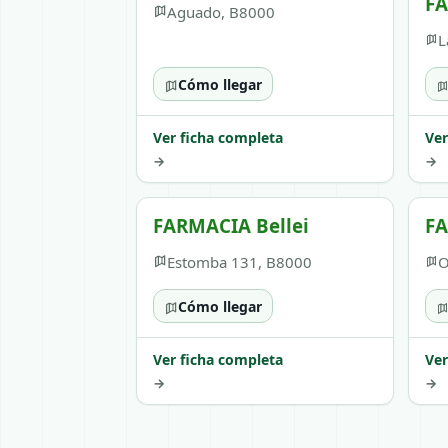
F
Aguado, B8000
L
Cómo llegar
Ver ficha completa
Ver
→
→
FARMACIA Bellei
F
Estomba 131, B8000
O
Cómo llegar
Ver ficha completa
Ver
→
→