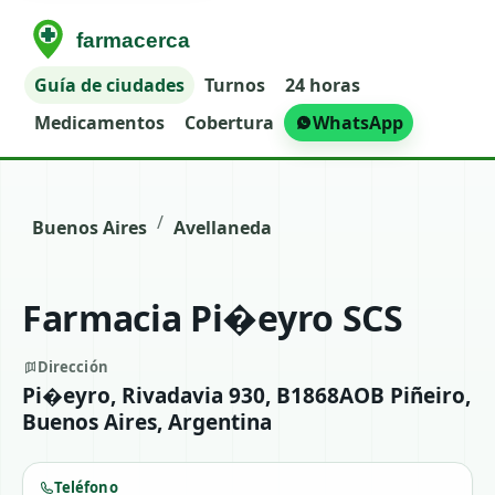
Guía de ciudades
Turnos
24 horas
Medicamentos
Cobertura
WhatsApp
/
Buenos Aires
Avellaneda
Farmacia Pi�eyro SCS
Dirección
Pi�eyro, Rivadavia 930, B1868AOB Piñeiro,
Buenos Aires, Argentina
Teléfono